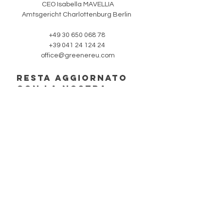
CEO Isabella MAVELLIA
Amtsgericht Charlottenburg Berlin
+49 30 650 068 78
+39 041 24 124 24
office@greenereu.com
RESTA AGGIORNATO
CON LA NOSTRa
NEWSLETTER
Iscriviti