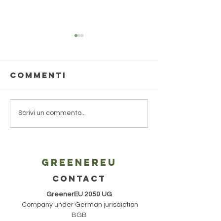
Commenti
Programma
Eventi
Scrivi un commento...
di una
Collate
giornata
della
alla
Biennale
Greenereu
Biennale di
Venezia 
Venezia
CONTACT
GreenerEU 2050 UG
Company under German jurisdiction
BGB