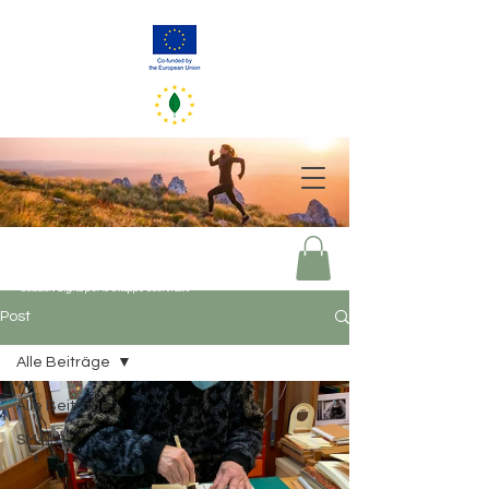
GreenerEU
2050
Soluzioni Digitali per lo Sviluppo Sostenibile
Post
Alle Beiträge
Alle Beiträge
SMAPS