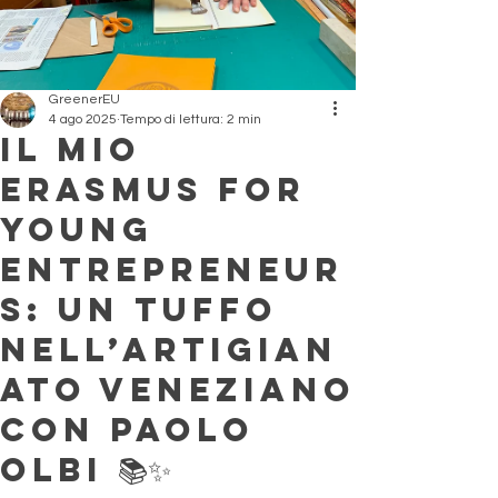
GreenerEU
4 ago 2025
Tempo di lettura: 2 min
Il mio
Erasmus for
Young
Entrepreneur
s: un tuffo
nell’artigian
ato veneziano
con Paolo
Olbi 📚✨