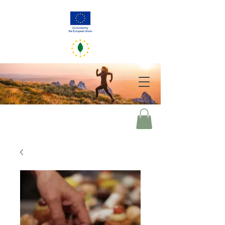
greener eu
2050
Deine Entscheidungen von heute spiegeln unsere Welt von morgen
wider