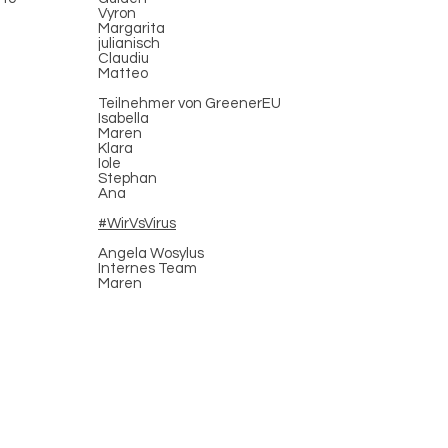
Vyron
Margarita
julianisch
Claudiu
d
Matteo
Teilnehmer von GreenerEU
Isabella
Maren
Klara
Iole
Stephan
Ana
#WirVsVirus
Angela Wosylus
Internes Team
Maren