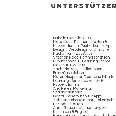
Unterstütze
Isabella Mavellia: CEO
Klara Klaric: Partnerschaften &
Kooperationen, Publikationen, App-
Design, Webdesign und Inhalte,
Hackathon #EUvsVirus
Stephan Raab: Partnerschaften,
Publikationen, E-Learning, Meme -
Maker #EUvsVirus
Zacharie: App, Publikationen,
Französischlehrer
Maren Hoeppner: Deutsche Inhalte,
Learning-Partnerschaften &
Kooperationen
Ana Pérez: Marketing,
Spanischlehrerin
Debra: Reiserouten für App:
Zeitgenössische Kunst , Italienische
Partnerschaften
Anna Gussoni: Übersetzungen
Italienisch & Englisch
Naomi: Reiserouten für App: Tintore