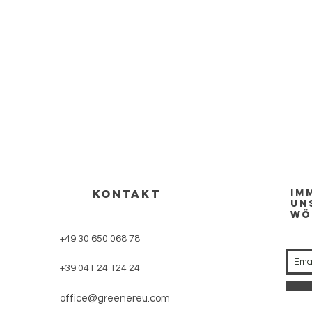
KONTAKT
Im
un
wö
+49 30 650 068 78
+39 041 24 124 24
office@greenereu.com