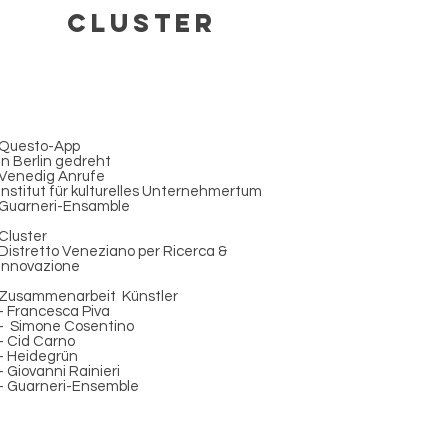
Cluster
Questo-App
In Berlin gedreht
Venedig Anrufe
Institut für kulturelles Unternehmertum
Guarneri-Ensamble
Cluster
Distretto Veneziano per Ricerca &
Innovazione
Zusammenarbeit Künstler
- Francesca Piva
- Simone Cosentino
- Cid Carno
- Heidegrün
- Giovanni Rainieri
- Guarneri-Ensemble