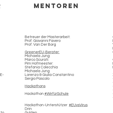
r
Mentoren
Betreuer der Masterarbeit:
Prof. Giovanni Favero
Prof. Van Der Borg
GreenerEU-Berater:
Michaela Jung:
Marco Scurati:
Pim Hofmeester:
Stefania Colecchia
Michaela Jung
 E-
Lorenzo & Giulia Constantino
Sergio Pascolo
Hackathons
Hackathon
#WirfürSchule
Hackathon-Unterstützer
#EUvsVirus
Drin
tto
Gulden