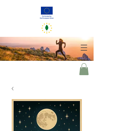
greener eu
2050
Deine Entscheidungen von heute spiegeln unsere Welt von morgen
wider