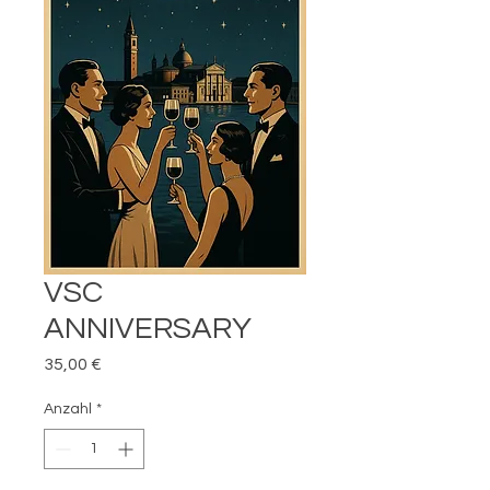
VSC
ANNIVERSARY
Preis
35,00 €
Anzahl
*