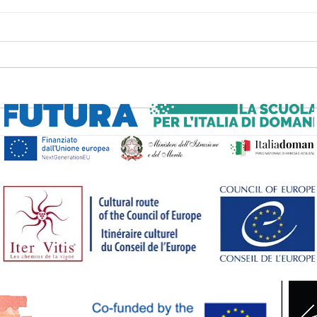
Ic
ei
Be
Ka
Begleitveranstaltung
Bi
der Biennale von
Ve
Venedig 2026
ge