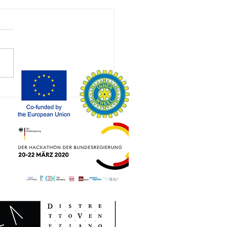
h habe als
nziger
sucher eine
rte der
en
ennale von
nedig
lesen