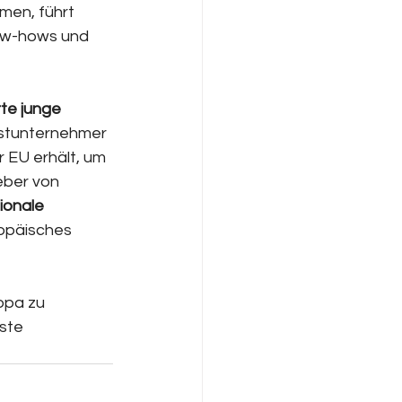
en, führt 
now-hows und 
te junge 
astunternehmer 
 EU erhält, um 
eber von 
ionale 
opäisches 
opa zu 
ste 