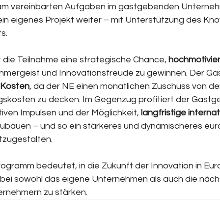
am vereinbarten Aufgaben im gastgebenden Unternehm
sein eigenes Projekt weiter – mit Unterstützung des K
s.
 die Teilnahme eine strategische Chance, 
hochmotivier
ehmergeist und Innovationsfreude zu gewinnen. Der G
 Kosten
, da der NE einen monatlichen Zuschuss von der
skosten zu decken. Im Gegenzug profitiert der Gastg
tiven Impulsen und der Möglichkeit, 
langfristige internat
zubauen – und so ein stärkeres und dynamischeres eur
zugestalten.
ogramm bedeutet, in die Zukunft der Innovation in Eur
abei sowohl das eigene Unternehmen als auch die näch
ernehmern zu stärken.