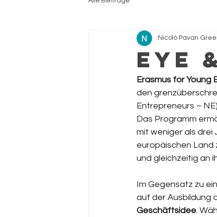
Alle Beiträge
Nicolò Pavan Gre
EYE 
Erasmus for Young E
den grenzüberschre
Entrepreneurs – NE)
Das Programm ermög
mit weniger als drei
europäischen Land z
und gleichzeitig an 
Im Gegensatz zu ein
auf der Ausbildung 
Geschäftsidee
. Wäh