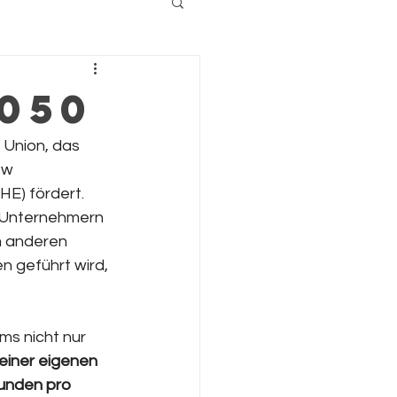
050
 Union, das 
ew 
E) fördert. 
 Unternehmern 
m anderen 
n geführt wird, 
s nicht nur 
iner eigenen 
unden pro 