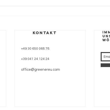
KONTAKT
Im
un
wö
+49 30 650 068 78
+39 041 24 124 24
office@greenereu.com