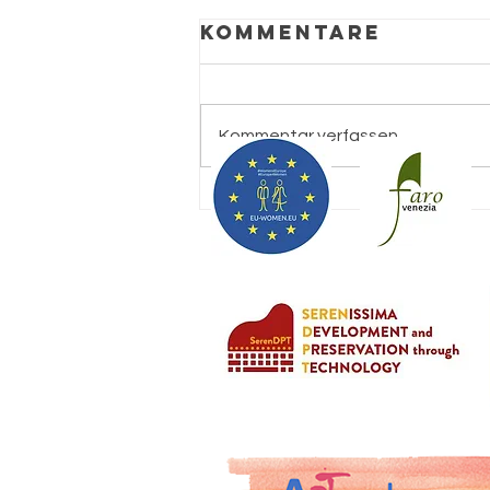
Kommentare
Kommentar verfassen...
Warum jeder
Besucher der
Venice
Biennale eine
interaktive
Karte nutzen
sollte