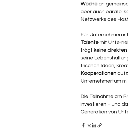
Woche
 an gemeins
aber auch parallel 
Netzwerks des Host
Für Unternehmen ist
Talente
 mit Untern
trägt 
keine direkten
seine Lebenshaltung
frischen Ideen, krea
Kooperationen
 auf
Unternehmertum mit
Die Teilnahme am Pr
investieren – und d
Generation von Unt