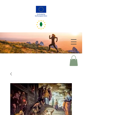
GreenerEU
2050
Your choices of today mirror our world of tomorrow