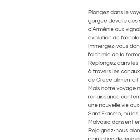
Plongez dans le voya
gorgée dévoile des s
d'Arménie aux vigno
évolution de l'œnologi
Immergez-vous dans l
l'alchimie de la ferm
Replongez dans les j
à travers les canaux
de Grèce alimentait l
Mais notre voyage ne
renaissance contempo
une nouvelle vie aux
Sant'Erasmo, où les 
Malvasia dansent en
Rejoignez-nous alors
plantation de jeunes