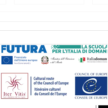
Pourquoi
It
chaque
d'
visiteur a
à 
besoin d'une
de
carte de la
Biennale de
Venise