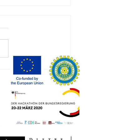
inéraire
une journée
la Biennale
 Venise