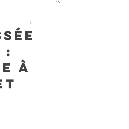
ssée
 :
e à
et