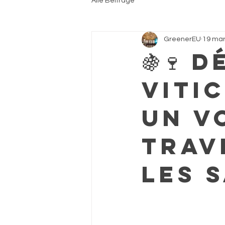
Alle Beiträge
GreenerEU
19 mar
🍇🍷 
Vitic
Un V
Trav
les S