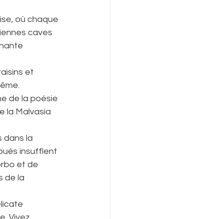
nise, où chaque 
ciennes caves 
inante 
aisins et 
même. 
e de la poésie 
e la Malvasia 
 dans la 
ués insufflent 
rbo et de 
 de la 
licate 
e. Vivez 