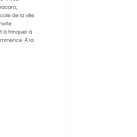
bacaro, 
le de la ville.
nvite 
 à trinquer à 
commence. À la 