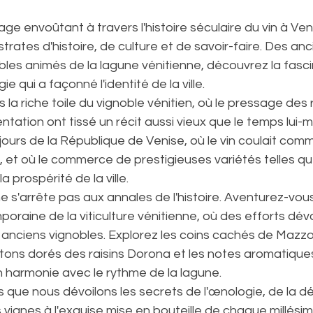
ge envoûtant à travers l'histoire séculaire du vin à Ve
trates d'histoire, de culture et de savoir-faire. Des an
bles animés de la lagune vénitienne, découvrez la fasc
e qui a façonné l'identité de la ville.
a riche toile du vignoble vénitien, où le pressage des r
entation ont tissé un récit aussi vieux que le temps lui-
ours de la République de Venise, où le vin coulait comm
, et où le commerce de prestigieuses variétés telles qu
a prospérité de la ville.
 s'arrête pas aux annales de l'histoire. Aventurez-vous
raine de la viticulture vénitienne, où des efforts dévo
 anciens vignobles. Explorez les coins cachés de Mazzo
tons dorés des raisins Dorona et les notes aromatiques
 harmonie avec le rythme de la lagune.
 que nous dévoilons les secrets de l'œnologie, de la dé
 vignes à l'exquise mise en bouteille de chaque millésim