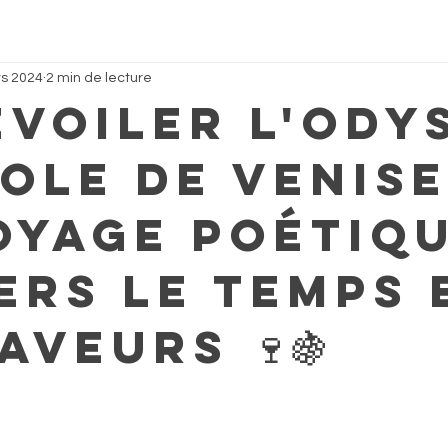
s 2024
2 min de lecture
Dévoiler l'Ody
ole de Venise
oyage Poétiqu
ers le Temps 
aveurs 🍷🍇